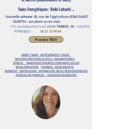
Soins Energétiques:
Reiki Lahochi ...
Nouvelle adresse
:
1B, rue de l'agriculture 65360 SAINT
MARTIN - sur place ou en visio
119, rue Marechal Foch 65000
TARBES 65
HAUTES
PYRENEES
06 21 72 49 69
Prendre RDV
ARRET TABAC DEPENDANCES POIDS
GESTION EMOTIONS SUITE A :
TRAUMATISMES
STR
ESS ANGOISSES PHOBIES CONFIANCE EN SOI
DEVALORISATION
PHOBIES PEUR ANXIETE
BURNOUT DEPRESSION SEPARATION DEUIL RENCONVERSION
CERCLES DE PAROLES
SESSIONS EN GROUPE